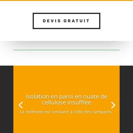
DEVIS GRATUIT
Isolation en paroi en ouate de
cellulose insufflée
La méthode est similaire à celle des rampants.